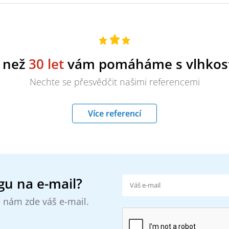
e než
30 let
vám pomáháme s vlhkost
Nechte se přesvědčit našimi referencemi
Více referencí
gu na e-mail?
 nám zde váš e-mail.