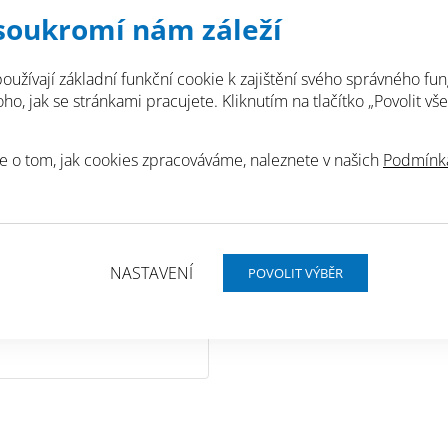
soukromí nám záleží
Používá se na stěny a
náročných na zdravé p
domovy důchodců, ap
oužívají základní funkční cookie k zajištění svého správného fun
o, jak se stránkami pracujete. Kliknutím na tlačítko „Povolit vše
Obecně lze použít ve
pevných disperzních 
e o tom, jak cookies zpracováváme, naleznete v našich
Podmínká
obních údajů.
NASTAVENÍ