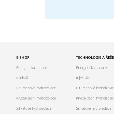
E-SHOP
TECHNOLOGIE A ŘEŠE
Energetická sanace
Energetická sanace
Injektáže
Injektáže
Bitumenové hydroizolace
Bitumenové hydroizola
Krystalizační hydroizolace
Krystalizační hydroizola
Silikátové hydroizolace
Silikátové hydroizolace