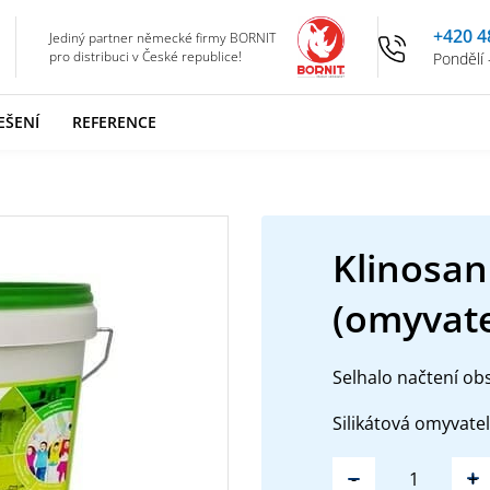
+420 4
Jediný partner německé firmy BORNIT
pro distribuci v České republice!
Pondělí 
EŠENÍ
REFERENCE
Klinosan
(omyvate
Selhalo načtení ob
Silikátová omyvate
-
+