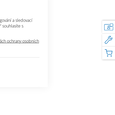
 stropy ve starších i nových objektech vč. objektů
rostředí (školy/školky, nemocnice, hotely,
od.).
gování a sledovací
“ souhlasíte s
 vnitřním prostředí na jemné omítky vč. starších
nátěrů či držících dekorativních omítek.
ch ochrany osobních