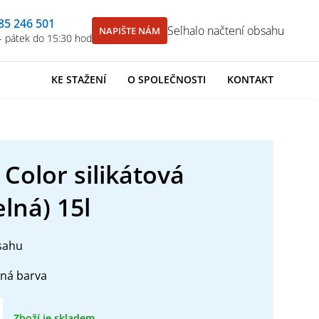
85 246 501
Selhalo načtení obsahu
NAPIŠTE NÁM
- pátek do 15:30 hod
KE STAŽENÍ
O SPOLEČNOSTI
KONTAKT
 Color silikátová
lná) 15l
sahu
lná barva
Zboží je skladem