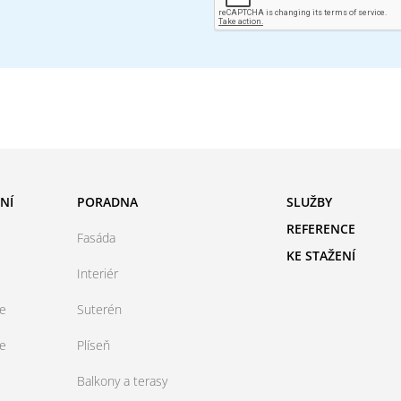
NÍ
PORADNA
SLUŽBY
REFERENCE
Fasáda
KE STAŽENÍ
Interiér
ce
Suterén
ce
Plíseň
Balkony a terasy