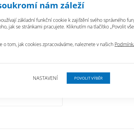
soukromí nám záleží
hydroizolace nový
hydroizolaci staré
oužívají základní funkční cookie k zajištění svého správného fun
izolace čerpacích 
o, jak se stránkami pracujete. Kliknutím na tlačítko „Povolit vše
ropným produktů
izolace vodojemů, 
e o tom, jak cookies zpracováváme, naleznete v našich
Podmínká
na pitnou vodu.
obních údajů.
NASTAVENÍ