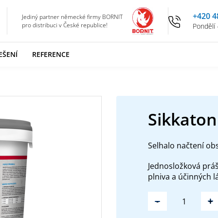
+420 4
Jediný partner německé firmy BORNIT
pro distribuci v České republice!
Pondělí 
EŠENÍ
REFERENCE
Sikkaton
Selhalo načtení ob
Jednosložková prá
plniva a účinných l
-
+