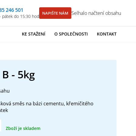
85 246 501
Selhalo načtení obsahu
NAPIŠTE NÁM
- pátek do 15:30 hod
KE STAŽENÍ
O SPOLEČNOSTI
KONTAKT
 B - 5kg
sahu
šková směs na bázi cementu, křemičitého
átek
Zboží je skladem