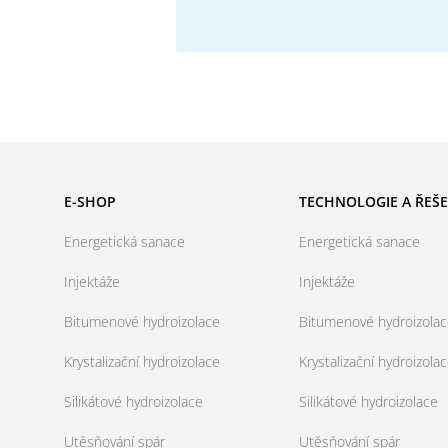
E-SHOP
TECHNOLOGIE A ŘEŠE
Energetická sanace
Energetická sanace
Injektáže
Injektáže
Bitumenové hydroizolace
Bitumenové hydroizola
Krystalizační hydroizolace
Krystalizační hydroizola
Silikátové hydroizolace
Silikátové hydroizolace
Utěsňování spár
Utěsňování spár