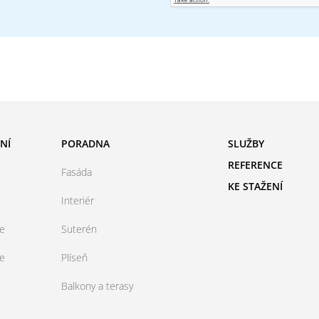
NÍ
PORADNA
SLUŽBY
REFERENCE
Fasáda
KE STAŽENÍ
Interiér
ce
Suterén
ce
Plíseň
Balkony a terasy