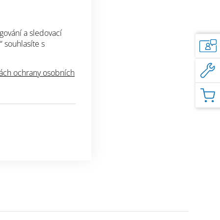
ch betonových konstrukcí a na dodatečnou
ho betonu,
gování a sledovací
stanic, parkovišť a podzemních garáží proti
“ souhlasíte s
m,
čističek odpadních vod, septiků, jímek a nádrží
ch ochrany osobních