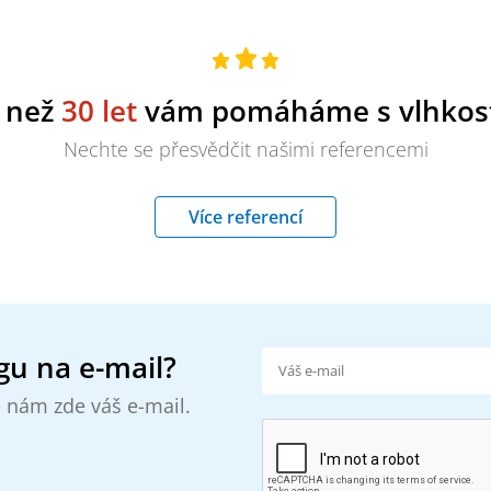
e než
30 let
vám pomáháme s vlhkost
Nechte se přesvědčit našimi referencemi
Více referencí
gu na e-mail?
 nám zde váš e-mail.