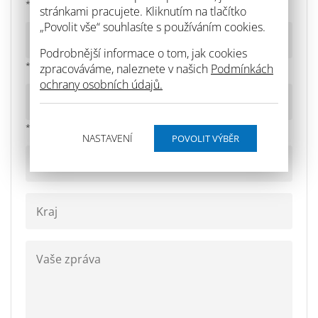
* povinné pole
spodních vod pro izolační práce.
stránkami pracujete. Kliknutím na tlačítko
„Povolit vše“ souhlasíte s používáním cookies.
Na opravách domovního fondu, průmyslových,
Podrobnější informace o tom, jak cookies
zemědělských a vodohospodářských
objektů přidáním přísady Sikkaton A se zvyšuje
* povinné pole
zpracováváme, naleznete v našich
Podmínkách
pevnost betonu až o cca 13 %, což umožňuje snížit
ochrany osobních údajů.
náklady spojené s dimenzováním armatury.
* povinné pole
NASTAVENÍ