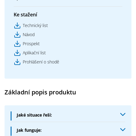
Ke stažení
Technický list
Návod
Prospekt
Aplikační list
Prohlášení o shodě
Základní popis produktu
Jaké situace řeší:
Izolace nové betonové podlahy – Sikkaton A je
Jak funguje:
přísada, která se přidává při míchání přímo do