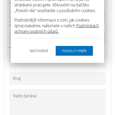
* povinné pole
stránkami pracujete. Kliknutím na tlačítko
„Povolit vše“ souhlasíte s používáním cookies.
Podrobnější informace o tom, jak cookies
zpracováváme, naleznete v našich
Podmínkách
* povinné pole
ochrany osobních údajů.
* povinné pole
NASTAVENÍ