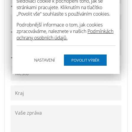
sledovací cookie k pochopení toho, jak se
stránkami pracujete. Kliknutím na tlačítko
* povinné pole
„Povolit vše“ souhlasíte s používáním cookies.
Podrobnější informace o tom, jak cookies
zpracováváme, naleznete v našich
Podmínkách
* povinné pole
ochrany osobních údajů.
* povinné pole
NASTAVENÍ