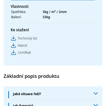
Vlastnosti
Spotřeba
3kg / m² / 2mm
Balení
33kg
Ke stažení
Technický list
Návod
Certifikát
Základní popis produktu
Jaké situace řeší?
Izolace podlah venku i uvnitř – balkony, terasy,
Jak funguje?
betonové podlahy - následně lze buď nalepit