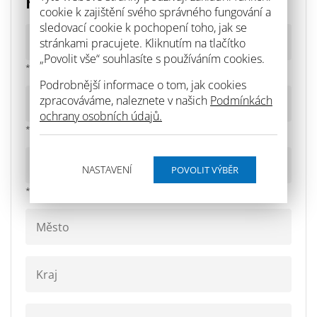
Potlačuje vznik plísní, řas a mechů.
podkladů, pórobetonu a smíšeného zdiva.
cookie k zajištění svého správného fungování a
sledovací cookie k pochopení toho, jak se
Variabilita hydrofobity (může fungovat nejen jako
Pro zavlhlé a solemi napadené zdivo.
stránkami pracujete. Kliknutím na tlačítko
hydrofilní, ale i jako hydrofobní omítka).
„Povolit vše“ souhlasíte s používáním cookies.
* povinné pole
Podrobnější informace o tom, jak cookies
zpracováváme, naleznete v našich
Podmínkách
ochrany osobních údajů.
* povinné pole
NASTAVENÍ
* povinné pole