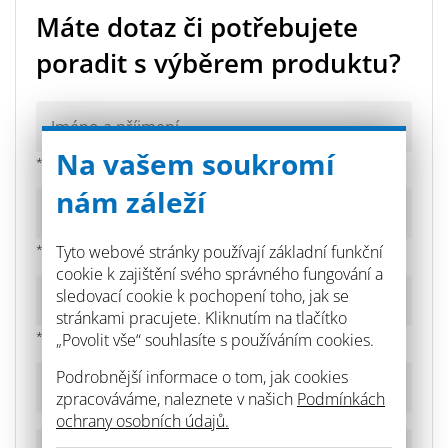
nátěrům.
Máte dotaz či potřebujete
Jako penetrační nátěr (při zředění 1:1 s vodou) při
poradit s výběrem produktu?
následné aplikaci asfaltových hydroizolačních hmot.
K hydroizolačním nátěrům betonu, omítek a
stavebních děl proti zemní vlhkosti.
Na vašem soukromí
* povinné pole
K sanacím asfaltových střešních krytin.
nám záleží
Jako přísada do malt (do omítek a potěrů) v
množství od 10 do 15% do vody, ze které se
Tyto webové stránky používají základní funkční
připravuje malta obvyklým způsobem (tuto maltu je
* povinné pole
nutno zpracovat do 30 minut a je ji možno zatížit za
cookie k zajištění svého správného fungování a
20 hodin).
sledovací cookie k pochopení toho, jak se
stránkami pracujete. Kliknutím na tlačítko
* povinné pole
„Povolit vše“ souhlasíte s používáním cookies.
Podrobnější informace o tom, jak cookies
zpracováváme, naleznete v našich
Podmínkách
ochrany osobních údajů.