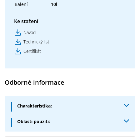
Balení
10l
Ke stažení
Návod
Technický list
Certifikát
Odborné informace
Charakteristika:
Unibit je bezrozpouštědlová asfaltová emulze,
Oblasti použití:
modifikovaná latexem.
K elastickým a plastickým krycím nátěrům
Unibit je odzkoušen dle normy DIN 18 195.
asfaltových krytin a i k jiným hydroizolačním