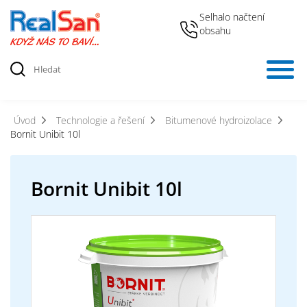
Selhalo načtení
obsahu
Úvod
Technologie a řešení
Bitumenové hydroizolace
Bornit Unibit 10l
Bornit Unibit 10l