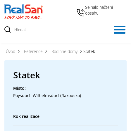
Selhalo načtení
obsahu
Úvod
Reference
Rodinné domy
Statek
Statek
Místo:
Poysdorf -Wilhelmsdorf (Rakousko)
Rok realizace: