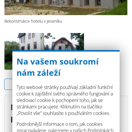
Rekonstrukce hotelu v Jeseníku
Na vašem soukromí
nám záleží
Zpět na seznam
Tyto webové stránky používají základní funkční
cookie k zajištění svého správného fungování a
sledovací cookie k pochopení toho, jak se
Máte dotaz či potřebujete
stránkami pracujete. Kliknutím na tlačítko
„Povolit vše“ souhlasíte s používáním cookies.
poradit s výběrem produktu?
Podrobnější informace o tom, jak cookies
zpracováváme, naleznete v našich
Podmínkách