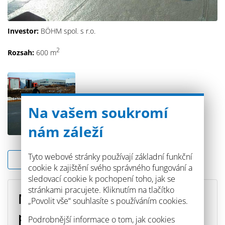
Investor:
BÖHM spol. s r.o.
2
Rozsah:
600 m
Na vašem soukromí
nám záleží
Tyto webové stránky používají základní funkční
Zpět na seznam
cookie k zajištění svého správného fungování a
sledovací cookie k pochopení toho, jak se
stránkami pracujete. Kliknutím na tlačítko
Máte dotaz či potřebujete
„Povolit vše“ souhlasíte s používáním cookies.
poradit s výběrem produktu?
Podrobnější informace o tom, jak cookies