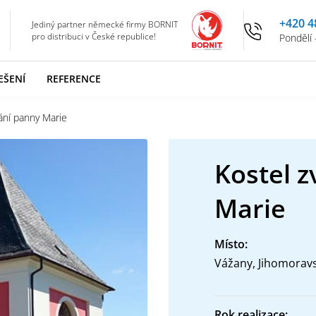
+420 4
Jediný partner německé firmy BORNIT
pro distribuci v České republice!
Pondělí 
EŠENÍ
REFERENCE
ání panny Marie
Kostel 
Marie
Místo:
Vážany, Jihomoravs
Rok realizace: