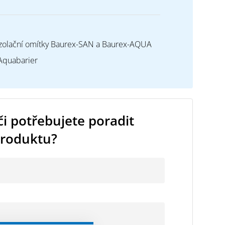
izolační omítky Baurex-SAN a Baurex-AQUA
 Aquabarier
i potřebujete poradit
produktu?