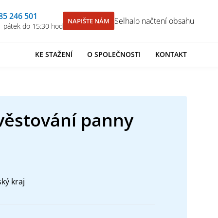
85 246 501
Selhalo načtení obsahu
NAPIŠTE NÁM
- pátek do 15:30 hod
KE STAŽENÍ
O SPOLEČNOSTI
KONTAKT
zvěstování panny
ký kraj