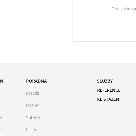
Odesláním so
NÍ
PORADNA
SLUŽBY
REFERENCE
Fasáda
KE STAŽENÍ
Interiér
ce
Suterén
ce
Plíseň