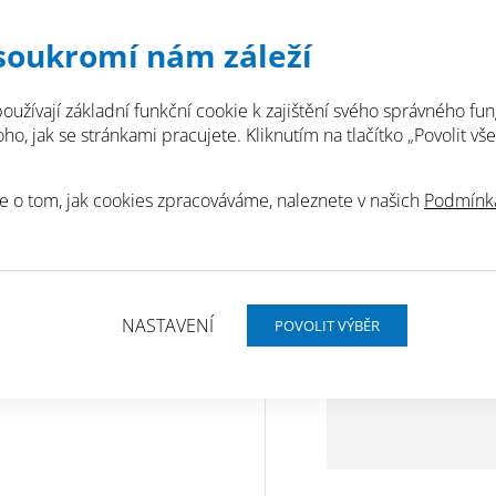
* povinné pole
soukromí nám záleží
oužívají základní funkční cookie k zajištění svého správného fun
* povinné pole
o, jak se stránkami pracujete. Kliknutím na tlačítko „Povolit vše
e o tom, jak cookies zpracováváme, naleznete v našich
Podmínká
NASTAVENÍ