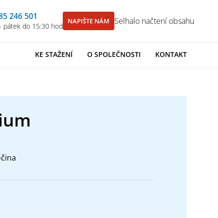
85 246 501
Selhalo načtení obsahu
NAPIŠTE NÁM
- pátek do 15:30 hod
KE STAŽENÍ
O SPOLEČNOSTI
KONTAKT
ium
očina