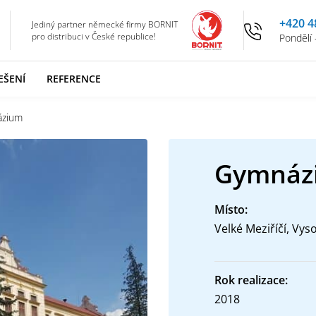
+420 4
Jediný partner německé firmy BORNIT
pro distribuci v České republice!
Pondělí 
EŠENÍ
REFERENCE
zium
Gymnáz
Místo:
Velké Meziříčí, Vys
Rok realizace:
2018