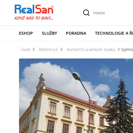
ESHOP
SLUŽBY
PORADNA
TECHNOLOGIE A Ř
Úvod
Reference
Komerční a veřejné stavby
Gymná