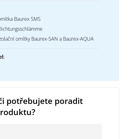
omítka Baurex SMS
 Dichtungsschlämme
izolační omítky Baurex-SAN a Baurex-AQUA
l:
i potřebujete poradit
produktu?