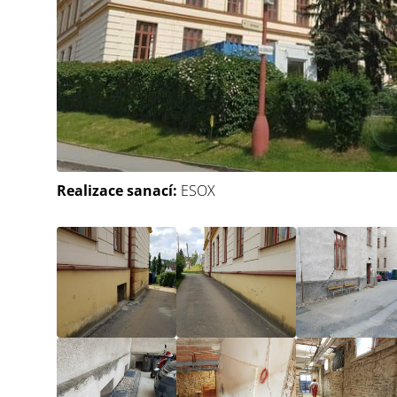
Realizace sanací:
ESOX