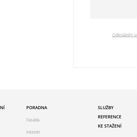
Odesláním so
NÍ
PORADNA
SLUŽBY
REFERENCE
Fasáda
KE STAŽENÍ
Interiér