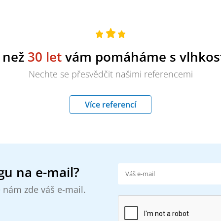
e než
30 let
vám pomáháme s vlhkost
Nechte se přesvědčit našimi referencemi
Více referencí
gu na e-mail?
 nám zde váš e-mail.