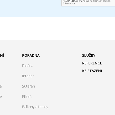
NÍ
PORADNA
SLUŽBY
REFERENCE
Fasáda
KE STAŽENÍ
Interiér
ce
Suterén
ce
Plíseň
Balkony a terasy