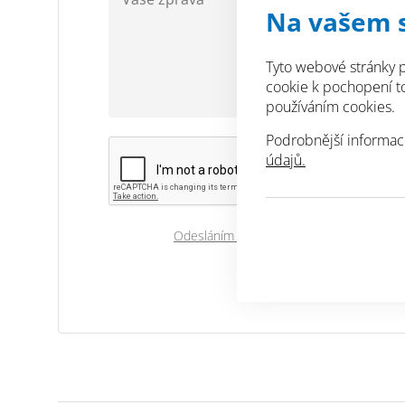
Na vašem 
Tyto webové stránky p
cookie k pochopení toh
používáním cookies.
Podrobnější informac
údajů.
Odesláním souhlasíte se zpracováním os