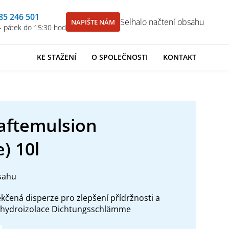
85 246 501
Selhalo načtení obsahu
NAPIŠTE NÁM
- pátek do 15:30 hod
KE STAŽENÍ
O SPOLEČNOSTI
KONTAKT
aftemulsion
) 10l
sahu
čená disperze pro zlepšení přídržnosti a
ové hydroizolace Dichtungsschlämme