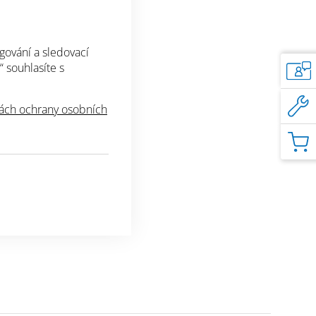
rnost a omítky z ní připravené nesprašují.
gování a sledovací
 proti mrazu a posypovým solím a to jak u malt,
“ souhlasíte s
je a rozpouštědel a zvyšuje tím odolnost proti
ch ochrany osobních
ů, chloridů a kyselých spadů.