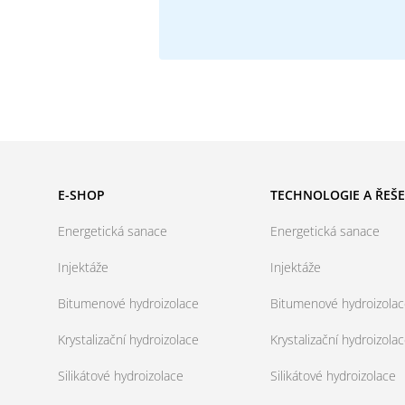
E-SHOP
TECHNOLOGIE A ŘEŠE
Energetická sanace
Energetická sanace
Injektáže
Injektáže
Bitumenové hydroizolace
Bitumenové hydroizola
Krystalizační hydroizolace
Krystalizační hydroizola
Silikátové hydroizolace
Silikátové hydroizolace