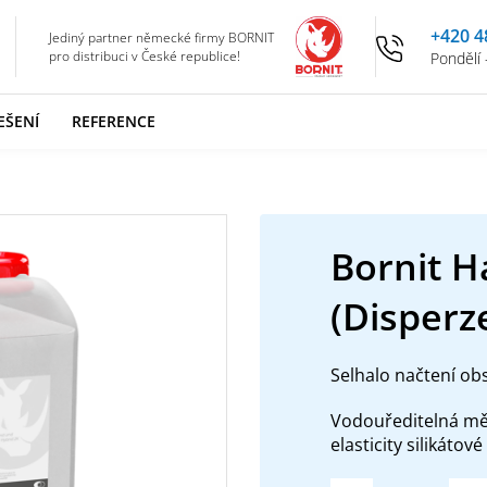
+420 4
Jediný partner německé firmy BORNIT
pro distribuci v České republice!
Pondělí 
EŠENÍ
REFERENCE
Bornit H
(Disperze
Selhalo načtení ob
Vodouředitelná měk
elasticity silikát