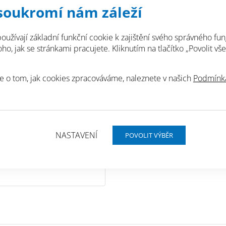
soukromí nám záleží
Má vysokou oděruvzdo
oužívají základní funkční cookie k zajištění svého správného fun
Stoupá také odolnost
o, jak se stránkami pracujete. Kliknutím na tlačítko „Povolit vše
tak i u betonu.
Snižuje pronikání ole
e o tom, jak cookies zpracováváme, naleznete v našich
Podmínká
chemikáliím.
Omezuje účinek síran
obních údajů.
NASTAVENÍ