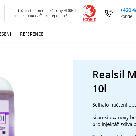
+420 4
Jediný partner německé firmy BORNIT
pro distribuci v České republice!
Pondělí 
EŠENÍ
REFERENCE
Realsil 
10l
Selhalo načtení ob
Silan-siloxanový b
pro injektáž zdiva p