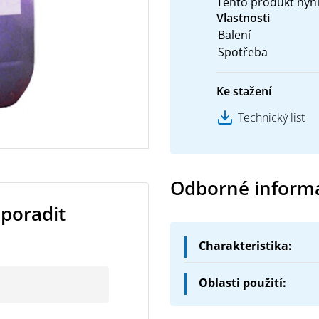
Tento produkt nyní
Vlastnosti
Balení
Spotřeba
Ke stažení
Technický list
Odborné inform
 poradit
Charakteristika:
Realsil Mikro je sil
Oblasti použití:
koncentrát , bez obs
K dodatečnému vytvoře
Po naředění vodou vy