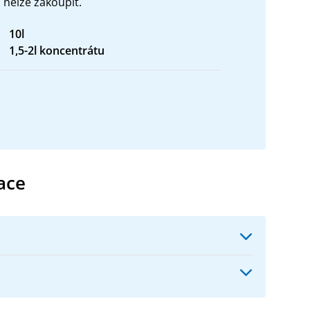
 nelze zakoupit.
10l
1,5-2l koncentrátu
ace
an-siloxanový bezvodýa bezrozpouštědlový
ahu chloridů i organických rozpouštědel (VOC).
ní horizontálních clon proti vzlínající vodě v
tvoří pravý vodný roztok siloxanu.