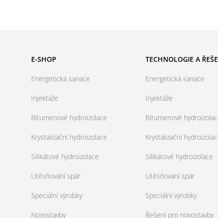
E-SHOP
TECHNOLOGIE A ŘEŠE
Energetická sanace
Energetická sanace
Injektáže
Injektáže
Bitumenové hydroizolace
Bitumenové hydroizola
Krystalizační hydroizolace
Krystalizační hydroizola
Silikátové hydroizolace
Silikátové hydroizolace
Utěsňování spár
Utěsňování spár
Speciální výrobky
Speciální výrobky
Novostavby
Řešení pro novostavby