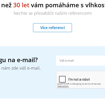
e než
30 let
vám pomáháme s vlhkost
Nechte se přesvědčit našimi referencemi
Více referencí
gu na e-mail?
 nám zde váš e-mail.