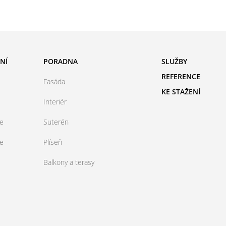
NÍ
PORADNA
SLUŽBY
REFERENCE
Fasáda
KE STAŽENÍ
Interiér
ce
Suterén
ce
Plíseň
Balkony a terasy