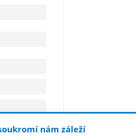
cihlovém, kamenném 
Působí tak, že ve zdi
Proniká i do velmi je
který není dále rozpu
Tlaková i netlaková in
Materiál je i dále pr
Vysoká účinnost i ve 
Zdivo s dutinami - po
cementovou směsí.
Chemický roztok je d
Tento proces je čas
nutnosti dalšího zása
Ideální je i pro řešen
soukromí nám záleží