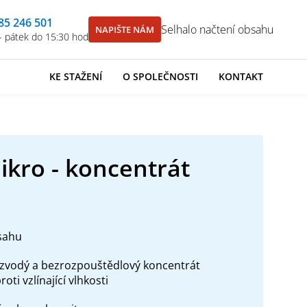
85 246 501
Selhalo načtení obsahu
NAPIŠTE NÁM
- pátek do 15:30 hod
KE STAŽENÍ
O SPOLEČNOSTI
KONTAKT
Mikro - koncentrát
sahu
ezvodý a bezrozpouštědlový koncentrát
roti vzlínající vlhkosti