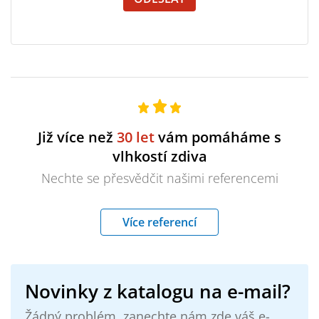
Již více než
30 let
vám pomáháme s
vlhkostí zdiva
Nechte se přesvědčit našimi referencemi
Více referencí
Novinky z katalogu na e-mail?
Žádný problém, zanechte nám zde váš e-