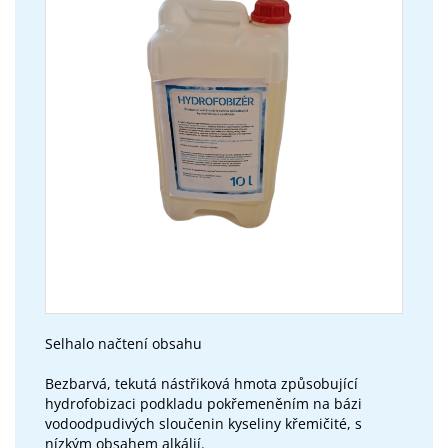
Selhalo načtení obsahu
Bezbarvá, tekutá nástřiková hmota způsobující
hydrofobizaci podkladu pokřemeněním na bázi
vodoodpudivých sloučenin kyseliny křemičité, s
nízkým obsahem alkálií.