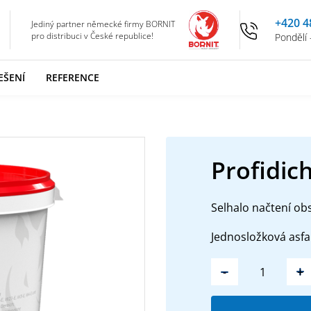
+420 4
Jediný partner německé firmy BORNIT
pro distribuci v České republice!
Pondělí 
EŠENÍ
REFERENCE
Profidich
Selhalo načtení ob
Jednosložková asfa
-
+