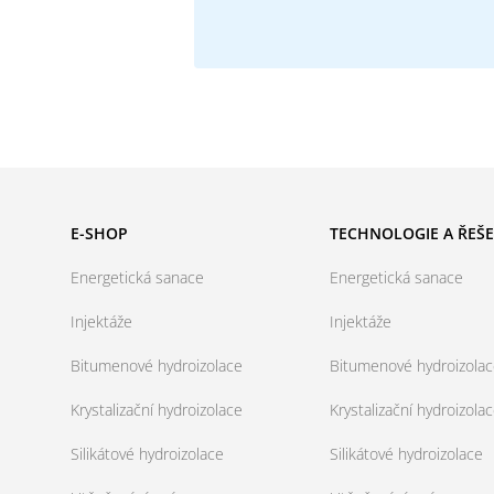
E-SHOP
TECHNOLOGIE A ŘEŠE
Energetická sanace
Energetická sanace
Injektáže
Injektáže
Bitumenové hydroizolace
Bitumenové hydroizola
Krystalizační hydroizolace
Krystalizační hydroizola
Silikátové hydroizolace
Silikátové hydroizolace