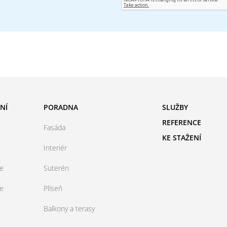
NÍ
PORADNA
SLUŽBY
REFERENCE
Fasáda
KE STAŽENÍ
Interiér
ce
Suterén
ce
Plíseň
Balkony a terasy