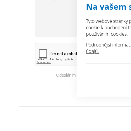
Na vašem 
Tyto webové stránky p
cookie k pochopení toh
používáním cookies.
Podrobnější informac
údajů.
Odesláním souhlasíte se zpracováním os