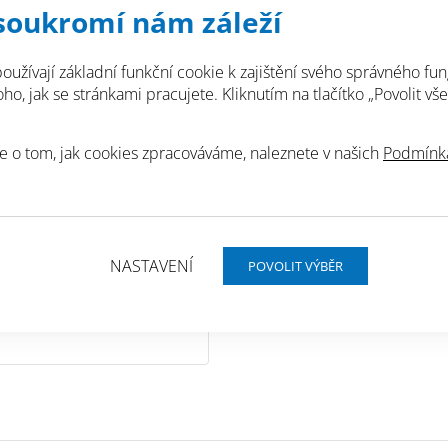
mezivrstva - hydroiz
soukromí nám záleží
a terasách (pod potě
Produkt neobsahuje 
tvrdé pěny na asfalt
Nanesená vrstva je fle
oužívají základní funkční cookie k zajištění svého správného fun
Profidicht 1K FIX má
vody a zároveň je od
o, jak se stránkami pracujete. Kliknutím na tlačítko „Povolit vše
vlhkým minerální pod
zemině.
pokud mají dostateč
e o tom, jak cookies zpracováváme, naleznete v našich
Podmínká
Profidicht 1K FIX by
18195 a odpovídá pla
stěrky.
obních údajů.
NASTAVENÍ