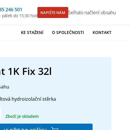
85 246 501
Selhalo načtení obsahu
NAPIŠTE NÁM
- pátek do 15:30 hod
KE STAŽENÍ
O SPOLEČNOSTI
KONTAKT
t 1K Fix 32l
sahu
ltová hydroizolační stěrka
Zboží je skladem