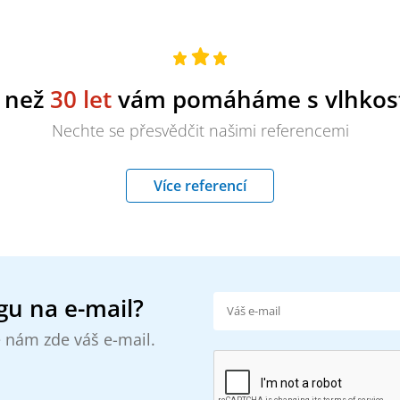
e než
30 let
vám pomáháme s vlhkost
Nechte se přesvědčit našimi referencemi
Více referencí
gu na e-mail?
 nám zde váš e-mail.