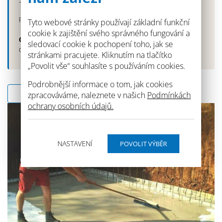
Profidicht 1K Fix - 2x 32l
Tyto webové stránky používají základní funkční
cookie k zajištění svého správného fungování a
Celková orientační cena za izolaci
takovéto základové
sledovací cookie k pochopení toho, jak se
desky: 20tis. Kč bez DPH
stránkami pracujete. Kliknutím na tlačítko
„Povolit vše“ souhlasíte s používáním cookies.
Podrobnější informace o tom, jak cookies
Zpět na seznam
zpracováváme, naleznete v našich
Podmínkách
ochrany osobních údajů.
NASTAVENÍ