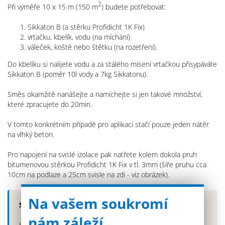
2
Při výměře 10 x 15 m (150 m
) budete potřebovat:
Sikkaton B (a stěrku Profidicht 1K Fix)
vrtačku, kbelík, vodu (na míchání)
váleček, koště nebo štětku (na rozetření).
Do kbelíku si nalijete vodu a za stálého mísení vrtačkou přisypáváte
Sikkaton B (poměr 10l vody a 7kg Sikkatonu).
Směs okamžitě nanášejte a namíchejte si jen takové množství,
které zpracujete do 20min.
V tomto konkrétním případě pro aplikaci stačí pouze jeden nátěr
na vlhký beton.
Pro napojení na svislé izolace pak natřete kolem dokola pruh
bitumenovou stěrkou Profidicht 1K Fix v tl. 3mm (šíře pruhu cca
10cm na podlaze a 25cm svisle na zdi - viz obrázek).
Na vašem soukromí
Spotřeba materiálu:
nám záleží
Sikkaton B - 5x 25kg