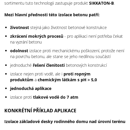
sortimentu tuto technologii zastupuje produkt
SIKKATON-B
.
Mezi hlavní přednosti této izolace betonu patří:
životnost
stejná jako životnost betonové konstrukce
zkrácení mokrých procesů
- pro aplikaci není potřeba čekat
na vyzrání betonu
odolnost
izolace proti mechanickému poškození, protože není
na povrchu betonu, ale stane se jeho nedílnou součástí
jednoduché
řešení členitosti
betonových konstrukcí
izolace nejen proti vodě, ale i
proti ropným
produktům
a
chemickým látkám s pH > 5,0
jednoduchá aplikace
izolace proti
tlakové vodě do 7 atm
​KONKRÉTNÍ PŘÍKLAD APLIKACE
Izolace základové desky rodinného domu nad úrovní terénu